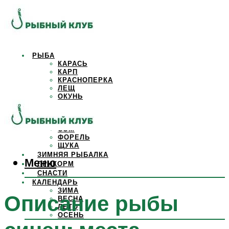
РЫБА
КАРАСЬ
КАРП
КРАСНОПЕРКА
ЛЕЩ
ОКУНЬ
ОСЕТР
ПЛОТВА
САЗАН
СОМ
ФОРЕЛЬ
ЩУКА
ЗИМНЯЯ РЫБАЛКА
Меню
ПРИКОРМ
СНАСТИ
КАЛЕНДАРЬ
ЗИМА
Описание рыбы
ВЕСНА
ЛЕТО
ОСЕНЬ