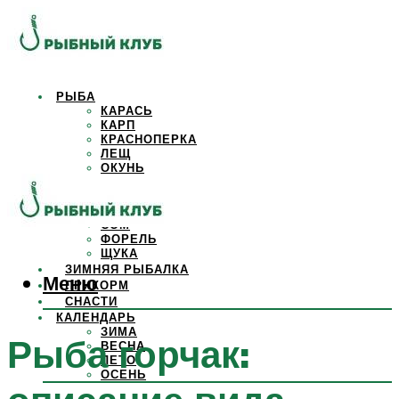
РЫБА
КАРАСЬ
КАРП
КРАСНОПЕРКА
ЛЕЩ
ОКУНЬ
ОСЕТР
ПЛОТВА
САЗАН
СОМ
ФОРЕЛЬ
ЩУКА
ЗИМНЯЯ РЫБАЛКА
Меню
ПРИКОРМ
СНАСТИ
КАЛЕНДАРЬ
ЗИМА
Рыба горчак:
ВЕСНА
ЛЕТО
ОСЕНЬ