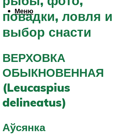
рыбы, фото,
Меню
повадки, ловля и
выбор снасти
ВЕРХОВКА
ОБЫКНОВЕННАЯ
(Leucaspius
delineatus)
Аўсянка