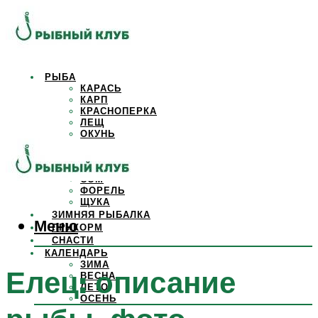
РЫБА
КАРАСЬ
КАРП
КРАСНОПЕРКА
ЛЕЩ
ОКУНЬ
ОСЕТР
ПЛОТВА
САЗАН
СОМ
ФОРЕЛЬ
ЩУКА
ЗИМНЯЯ РЫБАЛКА
Меню
ПРИКОРМ
СНАСТИ
КАЛЕНДАРЬ
ЗИМА
Елец: описание
ВЕСНА
ЛЕТО
ОСЕНЬ