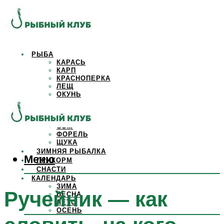
РЫБА
КАРАСЬ
КАРП
КРАСНОПЕРКА
ЛЕЩ
ОКУНЬ
ОСЕТР
ПЛОТВА
САЗАН
СОМ
ФОРЕЛЬ
ЩУКА
ЗИМНЯЯ РЫБАЛКА
Меню
ПРИКОРМ
СНАСТИ
КАЛЕНДАРЬ
ЗИМА
Ручейник — как
ВЕСНА
ЛЕТО
ОСЕНЬ