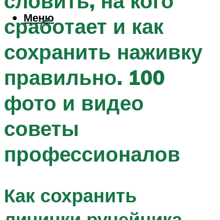
словить, на кого
Меню
сработает и как
сохранить наживку
правильно. 100
фото и видео
советы
профессионалов
Как сохранить
личинки ручейника