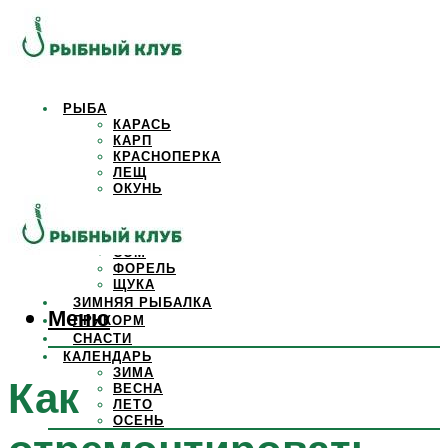
РЫБА
КАРАСЬ
КАРП
КРАСНОПЕРКА
ЛЕЩ
ОКУНЬ
ОСЕТР
ПЛОТВА
САЗАН
СОМ
ФОРЕЛЬ
ЩУКА
ЗИМНЯЯ РЫБАЛКА
Меню
ПРИКОРМ
СНАСТИ
КАЛЕНДАРЬ
ЗИМА
Как
ВЕСНА
ЛЕТО
ОСЕНЬ