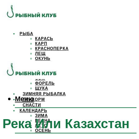
РЫБА
КАРАСЬ
КАРП
КРАСНОПЕРКА
ЛЕЩ
ОКУНЬ
ОСЕТР
ПЛОТВА
САЗАН
СОМ
ФОРЕЛЬ
ЩУКА
ЗИМНЯЯ РЫБАЛКА
Меню
ПРИКОРМ
СНАСТИ
КАЛЕНДАРЬ
ЗИМА
Река Или Казахстан
ВЕСНА
ЛЕТО
ОСЕНЬ