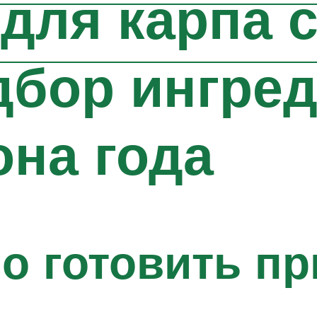
для карпа 
дбор ингред
она года
о готовить п