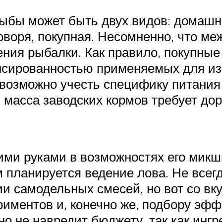
ыбы может быть двух видов: домашне
оворя, покупная. Несомненно, что м
ния рыбалки. Как правило, покупные
нсированностью применяемых для изг
невозможно учесть специфику питани
масса заводских кормов требует дор
ими руками в возможностях его микш
м планируется ведение лова. Не всег
и самодельных смесей, но вот со вк
иментов и, конечно же, подбору эффе
о не навредит бюджету, так как ин