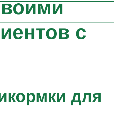
своими
иентов с
рикормки для