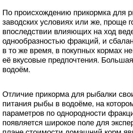
По происхождению прикормка для р
заводских условиях или же, проще г
впоследствии влияющих на ход веде
однообразностью фракций, и сбала
в то же время, в покупных кормах 
её вкусовые предпочтения. Большая 
водоём.
Отличие прикорма для рыбалки сво
питания рыбы в водоёме, на которо
параметров по однородности фракци
появляется широкое поле для экспер
плане стоимости домашний корм явн