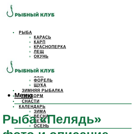
РЫБА
КАРАСЬ
КАРП
КРАСНОПЕРКА
ЛЕЩ
ОКУНЬ
ОСЕТР
ПЛОТВА
САЗАН
СОМ
ФОРЕЛЬ
ЩУКА
ЗИМНЯЯ РЫБАЛКА
Меню
ПРИКОРМ
СНАСТИ
КАЛЕНДАРЬ
ЗИМА
Рыба «Пелядь»
ВЕСНА
ЛЕТО
ОСЕНЬ