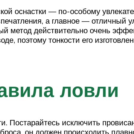
ой оснастки — по-особому увлекате
ечатления, а главное — отличный ул
й метод действительно очень эффект
воде, поэтому тонкости его изготовл
авила ловли
ти. Постарайтесь исключить провисан
броса, он должен происходить плавно