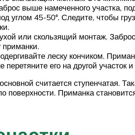
заброс выше намеченного участка, по
од углом 45-50°. Следите, чтобы гру
ки.
лухой или скользящий монтаж. Забро
 приманки.
подергивайте леску кончиком. Приман
же перетяните его на другой участок 
основной считается ступенчатая. Так
 по поверхности. Приманка становитс
снастки