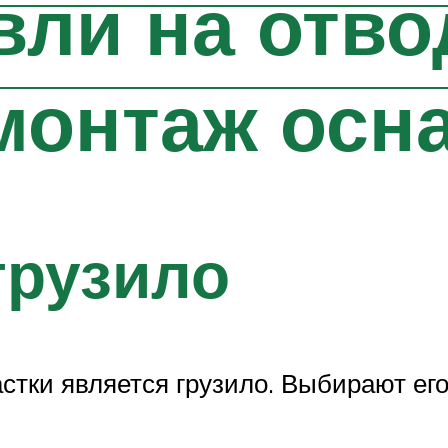
вли на отв
монтаж осн
грузило
тки является грузило. Выбирают его