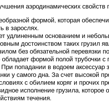
учшения аэродинамических свойств 
леобразной формой, которая обеспеч
ь в зарослях.
ает удлиненным основанием и неболь
новным достоинством таких грузил я
зилом без обязательной перевязки по
 обладает формой полой трубочки с 
м. При попадании в водоем аксессуар
ки у самого дна. За счет высокой пр
словиях с обилием коряг и прочих пр
видное исполнение грузила, которое
ействиям течения.