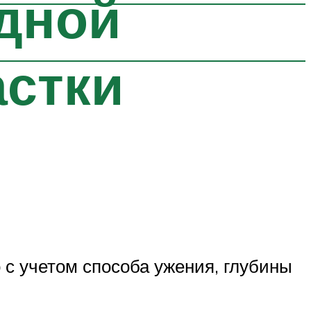
одной
астки
 с учетом способа ужения, глубины