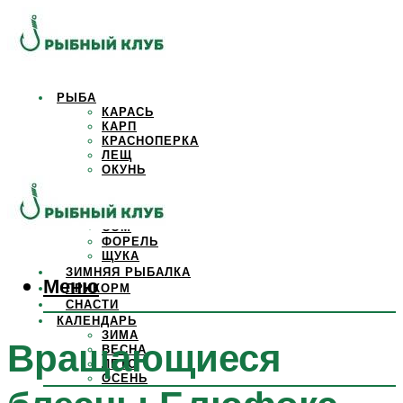
РЫБА
КАРАСЬ
КАРП
КРАСНОПЕРКА
ЛЕЩ
ОКУНЬ
ОСЕТР
ПЛОТВА
САЗАН
СОМ
ФОРЕЛЬ
ЩУКА
ЗИМНЯЯ РЫБАЛКА
Меню
ПРИКОРМ
СНАСТИ
КАЛЕНДАРЬ
ЗИМА
Вращающиеся
ВЕСНА
ЛЕТО
ОСЕНЬ