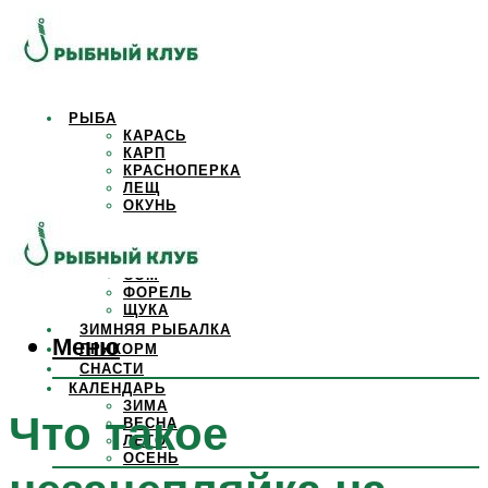
РЫБА
КАРАСЬ
КАРП
КРАСНОПЕРКА
ЛЕЩ
ОКУНЬ
ОСЕТР
ПЛОТВА
САЗАН
СОМ
ФОРЕЛЬ
ЩУКА
ЗИМНЯЯ РЫБАЛКА
Меню
ПРИКОРМ
СНАСТИ
КАЛЕНДАРЬ
ЗИМА
Что такое
ВЕСНА
ЛЕТО
ОСЕНЬ