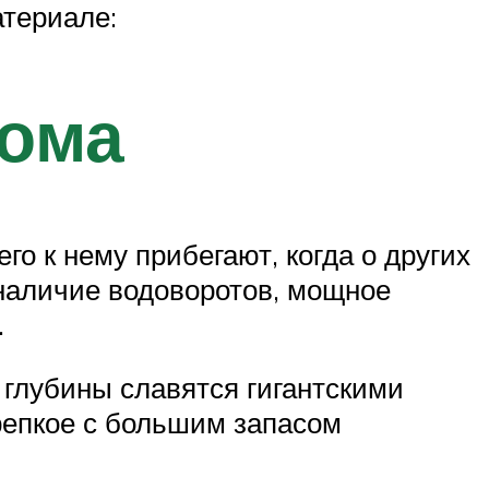
атериале:
сома
о к нему прибегают, когда о других
 наличие водоворотов, мощное
.
глубины славятся гигантскими
репкое с большим запасом