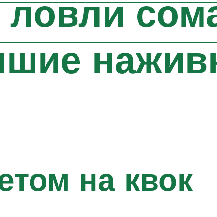
 ловли сом
чшие нажив
етом на квок