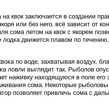
на квок заключается в создании пра
коря или без него, всё зависит от к
вля сома летом на квок с якорем поз
ае лодка движется плавом по течению
вока по воде, захватывая воздух, бла
ка ловли выглядит так. Рыболов опус
ает наживку находящуюся в поле его 
важивания сома. Некоторые рыболов
атор позволяет привлечь сома с даль