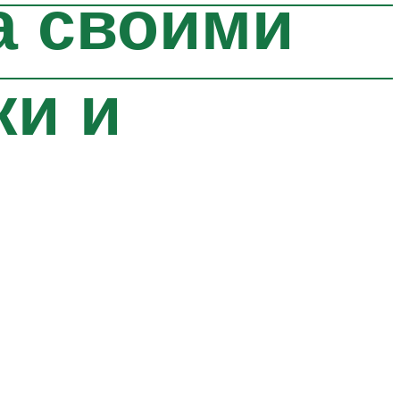
а своими
ки и