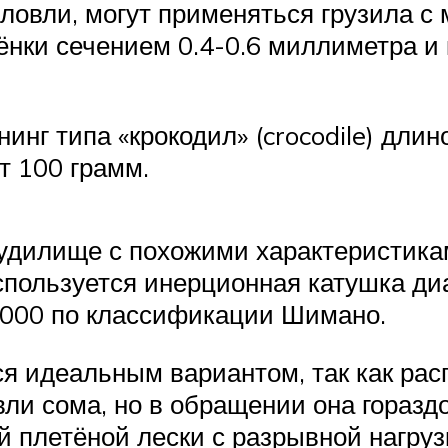
 ловли, могут применяться грузила с 
ёнки сечением 0.4-0.6 миллиметра 
нг типа «крокодил» (crocodile) длиной
от 100 грамм.
 удилище с похожими характеристик
используется инерционная катушка д
5000 по классификации Шимано.
ся идеальным вариантом, так как ра
ли сома, но в обращении она гораздо
й плетёной лески с разрывной нагру