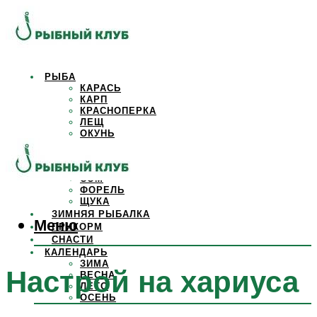
РЫБА
КАРАСЬ
КАРП
КРАСНОПЕРКА
ЛЕЩ
ОКУНЬ
ОСЕТР
ПЛОТВА
САЗАН
СОМ
ФОРЕЛЬ
ЩУКА
ЗИМНЯЯ РЫБАЛКА
Меню
ПРИКОРМ
СНАСТИ
КАЛЕНДАРЬ
ЗИМА
Настрой на хариуса
ВЕСНА
ЛЕТО
ОСЕНЬ