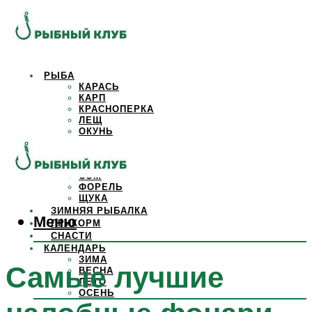
РЫБА
КАРАСЬ
КАРП
КРАСНОПЕРКА
ЛЕЩ
ОКУНЬ
ОСЕТР
ПЛОТВА
САЗАН
СОМ
ФОРЕЛЬ
ЩУКА
ЗИМНЯЯ РЫБАЛКА
Меню
ПРИКОРМ
СНАСТИ
КАЛЕНДАРЬ
ЗИМА
Самые лучшие
ВЕСНА
ЛЕТО
ОСЕНЬ