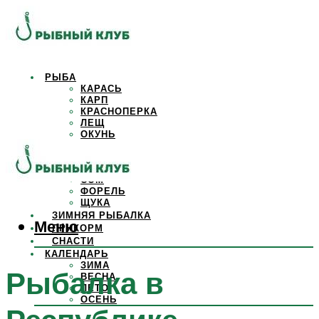
РЫБА
КАРАСЬ
КАРП
КРАСНОПЕРКА
ЛЕЩ
ОКУНЬ
ОСЕТР
ПЛОТВА
САЗАН
СОМ
ФОРЕЛЬ
ЩУКА
ЗИМНЯЯ РЫБАЛКА
Меню
ПРИКОРМ
СНАСТИ
КАЛЕНДАРЬ
ЗИМА
Рыбалка в
ВЕСНА
ЛЕТО
ОСЕНЬ