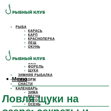
РЫБА
КАРАСЬ
КАРП
КРАСНОПЕРКА
ЛЕЩ
ОКУНЬ
ОСЕТР
ПЛОТВА
САЗАН
СОМ
ФОРЕЛЬ
ЩУКА
ЗИМНЯЯ РЫБАЛКА
Меню
ПРИКОРМ
СНАСТИ
КАЛЕНДАРЬ
ЗИМА
Ловля щуки на
ВЕСНА
ЛЕТО
ОСЕНЬ