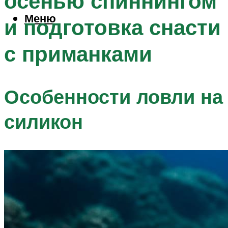
осенью спиннингом
Меню
и подготовка снасти
с приманками
Особенности ловли на
силикон