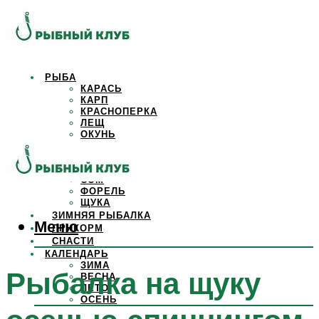
РЫБА
КАРАСЬ
КАРП
КРАСНОПЕРКА
ЛЕЩ
ОКУНЬ
ОСЕТР
ПЛОТВА
САЗАН
СОМ
ФОРЕЛЬ
ЩУКА
ЗИМНЯЯ РЫБАЛКА
Меню
ПРИКОРМ
СНАСТИ
КАЛЕНДАРЬ
ЗИМА
Рыбалка на щуку
ВЕСНА
ЛЕТО
ОСЕНЬ