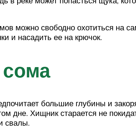
ь в реке может попасться щука, кото
мов можно свободно охотиться на с
и и насадить ее на крючок.
 сома
дпочитает большие глубины и закоря
стом дне. Хищник старается не покид
и свалы.