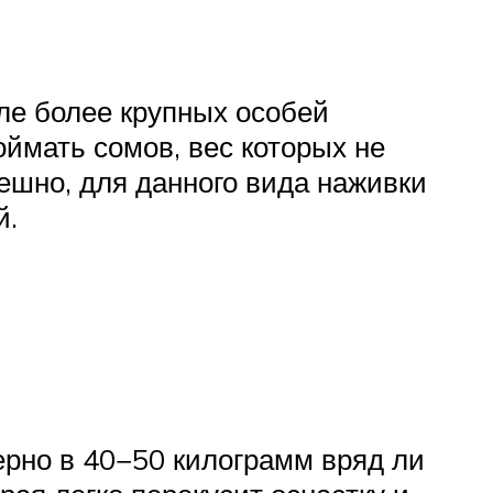
вле более крупных особей
ймать сомов, вес которых не
ешно, для данного вида наживки
й.
рно в 40−50 килограмм вряд ли