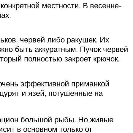
конкретной местности. В весенне-
ах.
ков, червей либо ракушек. Их
ужно быть аккуратным. Пучок червей
оторый полностью закроет крючок.
 очень эффективной приманкой
щурят и язей, потушенные на
рацион большой рыбы. Но живые
сит в основном только от