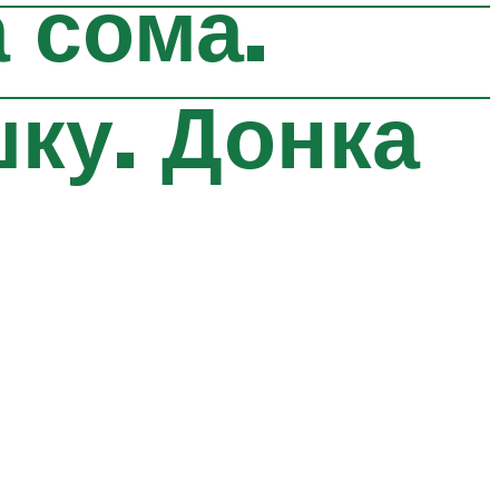
 сома.
ку. Донка