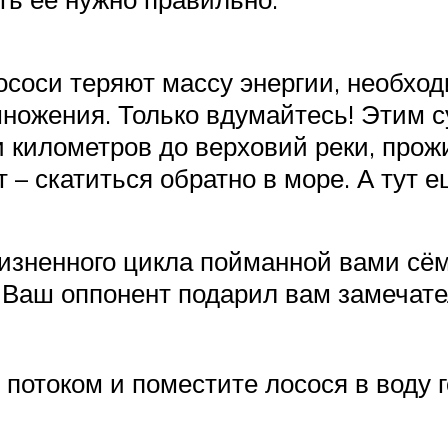
соси теряют массу энергии, необход
змножения. Только вдумайтесь! Этим 
и километров до верховий реки, прожи
ет – скатиться обратно в море. А тут
зненного цикла пойманной вами сёмг
 Ваш оппонент подарил вам замечате
потоком и поместите лосося в воду 