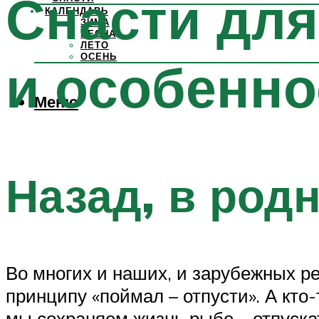
Снасти для
КАЛЕНДАРЬ
ЗИМА
ВЕСНА
ЛЕТО
ОСЕНЬ
и особенно
Меню
Назад, в род
Во многих и наших, и зарубежных р
принципу «поймал – отпусти». А кто-
мы сохраняем жизнь рыбе – отпуска