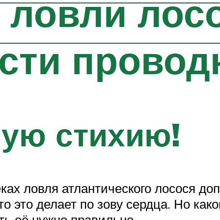
 ловли лос
сти провод
ную стихию!
еках ловля атлантического лосося до
то это делает по зову сердца. Но как
ть её нужно правильно.