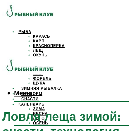
РЫБА
КАРАСЬ
КАРП
КРАСНОПЕРКА
ЛЕЩ
ОКУНЬ
ОСЕТР
ПЛОТВА
САЗАН
СОМ
ФОРЕЛЬ
ЩУКА
ЗИМНЯЯ РЫБАЛКА
Меню
ПРИКОРМ
СНАСТИ
КАЛЕНДАРЬ
ЗИМА
Ловля леща зимой:
ВЕСНА
ЛЕТО
ОСЕНЬ