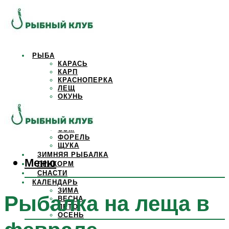
РЫБА
КАРАСЬ
КАРП
КРАСНОПЕРКА
ЛЕЩ
ОКУНЬ
ОСЕТР
ПЛОТВА
САЗАН
СОМ
ФОРЕЛЬ
ЩУКА
ЗИМНЯЯ РЫБАЛКА
Меню
ПРИКОРМ
СНАСТИ
КАЛЕНДАРЬ
ЗИМА
Рыбалка на леща в
ВЕСНА
ЛЕТО
ОСЕНЬ