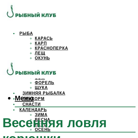
РЫБА
КАРАСЬ
КАРП
КРАСНОПЕРКА
ЛЕЩ
ОКУНЬ
ОСЕТР
ПЛОТВА
САЗАН
СОМ
ФОРЕЛЬ
ЩУКА
ЗИМНЯЯ РЫБАЛКА
Меню
ПРИКОРМ
СНАСТИ
КАЛЕНДАРЬ
ЗИМА
Весенняя ловля
ВЕСНА
ЛЕТО
ОСЕНЬ