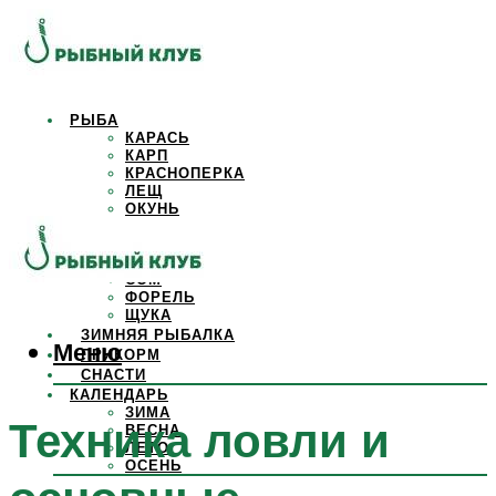
РЫБА
КАРАСЬ
КАРП
КРАСНОПЕРКА
ЛЕЩ
ОКУНЬ
ОСЕТР
ПЛОТВА
САЗАН
СОМ
ФОРЕЛЬ
ЩУКА
ЗИМНЯЯ РЫБАЛКА
Меню
ПРИКОРМ
СНАСТИ
КАЛЕНДАРЬ
ЗИМА
Техника ловли и
ВЕСНА
ЛЕТО
ОСЕНЬ