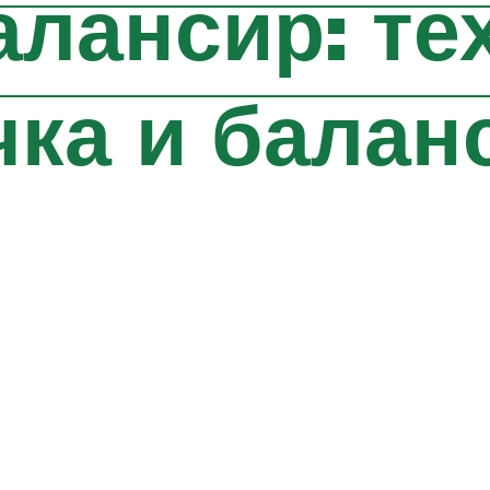
алансир: те
чка и балан