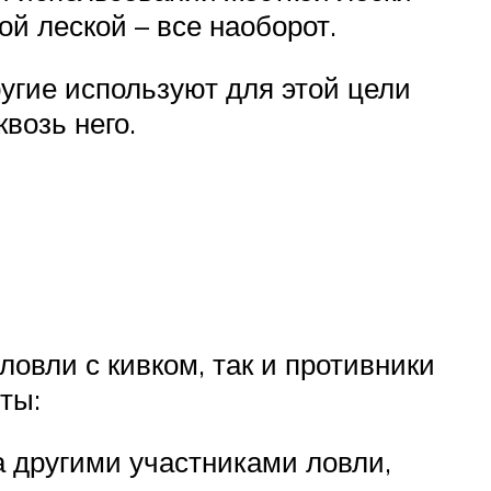
ой леской – все наоборот.
угие используют для этой цели
квозь него.
овли с кивком, так и противники
ты:
а другими участниками ловли,