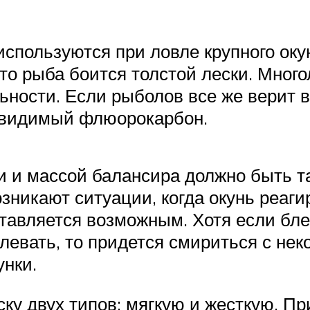
используются при ловле крупного окун
что рыба боится толстой лески. Много
ьности. Если рыболов все же верит в 
евидимый флюорокарбон.
 и массой балансира должно быть та
озникают ситуации, когда окунь реаги
ставляется возможным. Хотя если бл
клевать, то придется смириться с н
унки.
ку двух типов: мягкую и жесткую. П