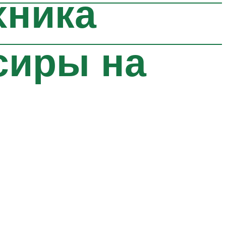
хника
сиры на