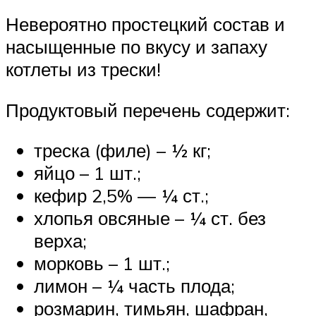
Невероятно простецкий состав и
насыщенные по вкусу и запаху
котлеты из трески!
Продуктовый перечень содержит:
треска (филе) – ½ кг;
яйцо – 1 шт.;
кефир 2,5% — ¼ ст.;
хлопья овсяные – ¼ ст. без
верха;
морковь – 1 шт.;
лимон – ¼ часть плода;
розмарин, тимьян, шафран,