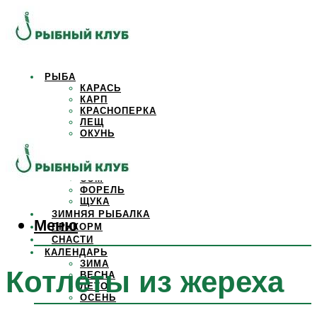
РЫБА
КАРАСЬ
КАРП
КРАСНОПЕРКА
ЛЕЩ
ОКУНЬ
ОСЕТР
ПЛОТВА
САЗАН
СОМ
ФОРЕЛЬ
ЩУКА
ЗИМНЯЯ РЫБАЛКА
Меню
ПРИКОРМ
СНАСТИ
КАЛЕНДАРЬ
ЗИМА
Котлеты из жереха
ВЕСНА
ЛЕТО
ОСЕНЬ