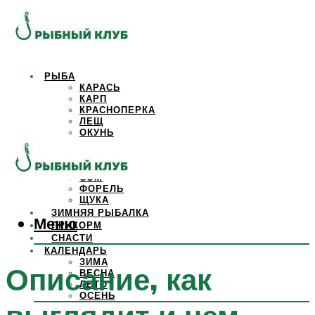
РЫБА
КАРАСЬ
КАРП
КРАСНОПЕРКА
ЛЕЩ
ОКУНЬ
ОСЕТР
ПЛОТВА
САЗАН
СОМ
ФОРЕЛЬ
ЩУКА
ЗИМНЯЯ РЫБАЛКА
Меню
ПРИКОРМ
СНАСТИ
КАЛЕНДАРЬ
ЗИМА
Описание, как
ВЕСНА
ЛЕТО
ОСЕНЬ