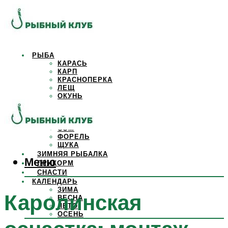
РЫБА
КАРАСЬ
КАРП
КРАСНОПЕРКА
ЛЕЩ
ОКУНЬ
ОСЕТР
ПЛОТВА
САЗАН
СОМ
ФОРЕЛЬ
ЩУКА
ЗИМНЯЯ РЫБАЛКА
Меню
ПРИКОРМ
СНАСТИ
КАЛЕНДАРЬ
ЗИМА
Каролинская
ВЕСНА
ЛЕТО
ОСЕНЬ