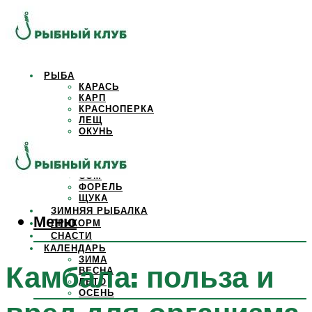
РЫБА
КАРАСЬ
КАРП
КРАСНОПЕРКА
ЛЕЩ
ОКУНЬ
ОСЕТР
ПЛОТВА
САЗАН
СОМ
ФОРЕЛЬ
ЩУКА
ЗИМНЯЯ РЫБАЛКА
Меню
ПРИКОРМ
СНАСТИ
КАЛЕНДАРЬ
ЗИМА
Камбала: польза и
ВЕСНА
ЛЕТО
ОСЕНЬ