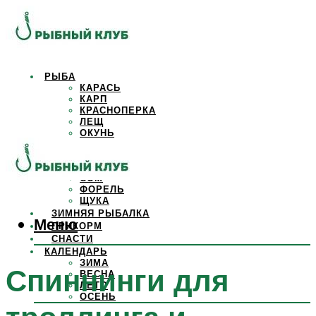
РЫБА
КАРАСЬ
КАРП
КРАСНОПЕРКА
ЛЕЩ
ОКУНЬ
ОСЕТР
ПЛОТВА
САЗАН
СОМ
ФОРЕЛЬ
ЩУКА
ЗИМНЯЯ РЫБАЛКА
Меню
ПРИКОРМ
СНАСТИ
КАЛЕНДАРЬ
ЗИМА
Спиннинги для
ВЕСНА
ЛЕТО
ОСЕНЬ