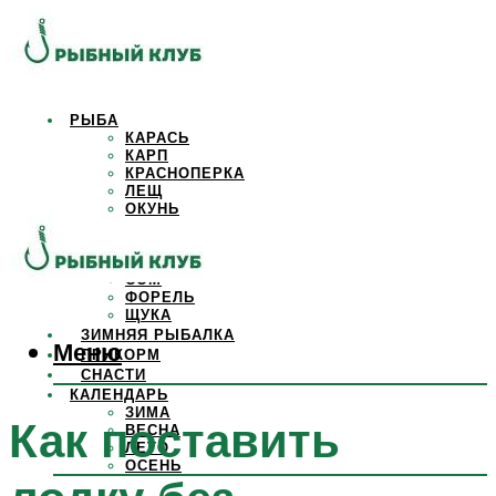
РЫБА
КАРАСЬ
КАРП
КРАСНОПЕРКА
ЛЕЩ
ОКУНЬ
ОСЕТР
ПЛОТВА
САЗАН
СОМ
ФОРЕЛЬ
ЩУКА
ЗИМНЯЯ РЫБАЛКА
Меню
ПРИКОРМ
СНАСТИ
КАЛЕНДАРЬ
ЗИМА
Как поставить
ВЕСНА
ЛЕТО
ОСЕНЬ