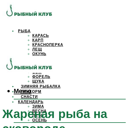
РЫБА
КАРАСЬ
КАРП
КРАСНОПЕРКА
ЛЕЩ
ОКУНЬ
ОСЕТР
ПЛОТВА
САЗАН
СОМ
ФОРЕЛЬ
ЩУКА
ЗИМНЯЯ РЫБАЛКА
Меню
ПРИКОРМ
СНАСТИ
КАЛЕНДАРЬ
ЗИМА
Жареная рыба на
ВЕСНА
ЛЕТО
ОСЕНЬ