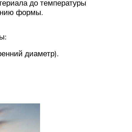
атериала до температуры
нению формы.
ы:
ренний диаметр).