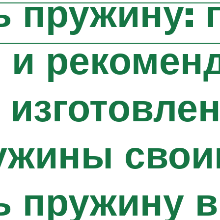
ь пружину:
 и рекомен
 изготовлен
ружины свои
ь пружину 