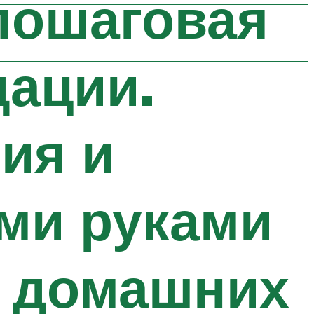
 пошаговая
дации.
ия и
ми руками
в домашних