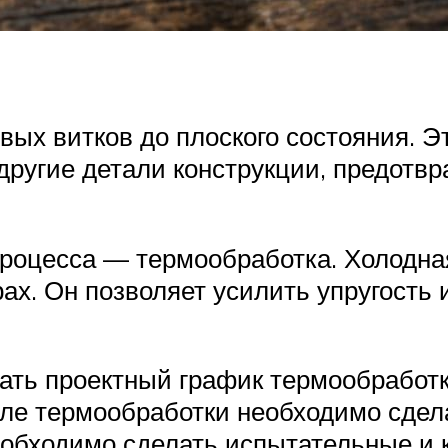
вых витков до плоского состояния. Э
 другие детали конструкции, предотв
процесса — термообработка. Холодна
рах. Он позволяет усилить упругость
ать проектный график термообработк
сле термообработки необходимо сдел
еобходимо сделать испытательные и 