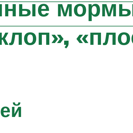
чные морм
клоп», «пло
тей