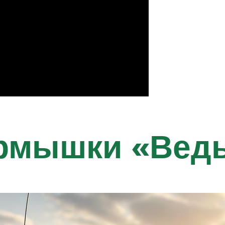
рмышки «Вед