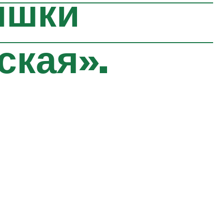
ышки
ская».