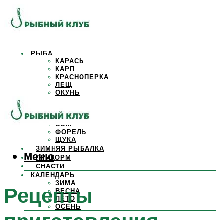
РЫБА
КАРАСЬ
КАРП
КРАСНОПЕРКА
ЛЕЩ
ОКУНЬ
ОСЕТР
ПЛОТВА
САЗАН
СОМ
ФОРЕЛЬ
ЩУКА
ЗИМНЯЯ РЫБАЛКА
Меню
ПРИКОРМ
СНАСТИ
КАЛЕНДАРЬ
ЗИМА
Рецепты
ВЕСНА
ЛЕТО
ОСЕНЬ