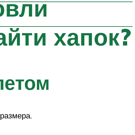
овли
айти хапок?
летом
 размера.