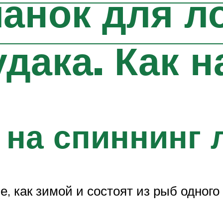
анок для л
удака. Как н
 на спиннинг 
е, как зимой и состоят из рыб одного