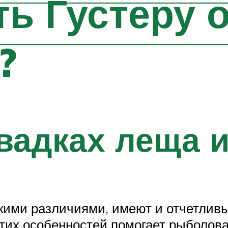
ть Густеру 
?
вадках леща и
скими различиями, имеют и отчетлив
этих особенностей помогает рыболо