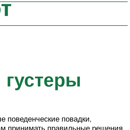
от
 густеры
ые поведенческие повадки,
вам принимать правильные решения