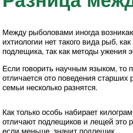
Между рыболовами иногда возникаю
ихтиологии нет такого вида рыб, ка
подлещика, так как методы ужения э
Если говорить научным языком, то
отличается ото поведения старших 
семьи несколько разнятся.
Как только особь набирает килогра
отличают подлещиков и лещей это р
если меньше, значит подлещик.