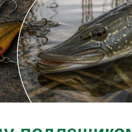
ду подлещико