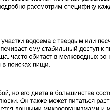
подробно рассмотрим специфику кажд
 участки водоема с твердым или пес
еспечивает ему стабильный доступ к 
леща, часто обитает в мелководных зо
 в поисках пищи.
й, но его диета в большинстве состо
люски. Он также может питаться рас
тается донными микроорганизмами и 