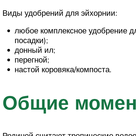
Виды удобрений для эйхорнии:
любое комплексное удобрение д
посадки);
донный ил;
перегной;
настой коровяка/компоста.
Общие момен
Родиной считают тропические водо