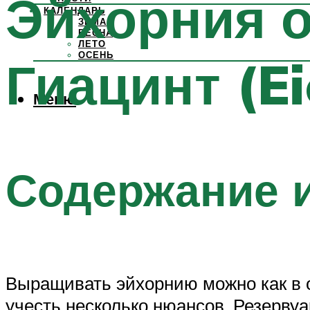
Эйхорния о
КАЛЕНДАРЬ
ЗИМА
ВЕСНА
ЛЕТО
ОСЕНЬ
Гиацинт (Ei
Меню
Содержание и
Выращивать эйхорнию можно как в о
учесть несколько нюансов. Резерву