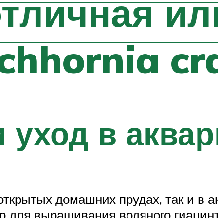
тличная ил
chhornia cr
 уход в аква
ткрытых домашних прудах, так и в а
ар для выращивания водяного гиацин