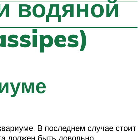
и водяной
assipes)
риуме
квариуме. В последнем случае стоит
та должен быть довольно