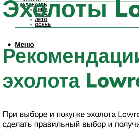
Эхолоты Lo
КАЛЕНДАРЬ
ЗИМА
ВЕСНА
ЛЕТО
ОСЕНЬ
Меню
Рекомендации
эхолота Lowr
При выборе и покупке эхолота Lowra
сделать правильный выбор и получи