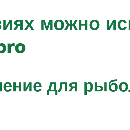
виях можно и
pro
ение для рыбо