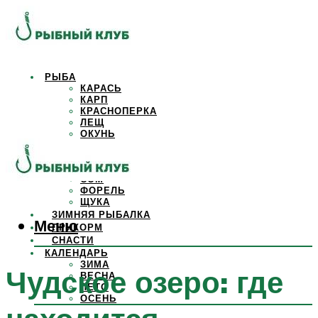
РЫБА
КАРАСЬ
КАРП
КРАСНОПЕРКА
ЛЕЩ
ОКУНЬ
ОСЕТР
ПЛОТВА
САЗАН
СОМ
ФОРЕЛЬ
ЩУКА
ЗИМНЯЯ РЫБАЛКА
Меню
ПРИКОРМ
СНАСТИ
КАЛЕНДАРЬ
ЗИМА
Чудское озеро: где
ВЕСНА
ЛЕТО
ОСЕНЬ