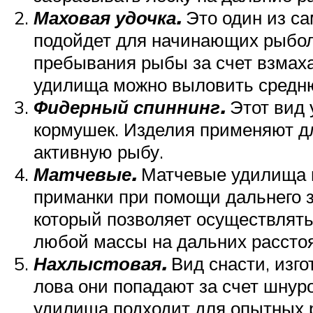
Маховая удочка.
Это один из са
подойдет для начинающих рыболо
пребывания рыбы за счет взмаха
удилища можно выловить среднюю
Фидерный спиннинг.
Этот вид 
кормушек. Изделия применяют дл
активную рыбу.
Матчевые.
Матчевые удилища и
приманки при помощи дальнего з
который позволяет осуществлять
любой массы на дальних расстоя
Нахлыстовая.
Вид снасти, изг
лова они попадают за счет шнур
удилища подходит для опытных р