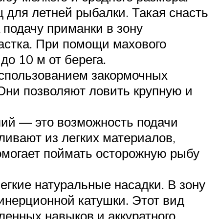
 для летней рыбалки. Такая снасть
 подачу приманки в зону
настка. При помощи махового
о 10 м от берега.
использованием закормочных
Они позволяют ловить крупную и
лий — это возможность подачи
ливают из легких материалов,
омогает поймать осторожную рыбу
гкие натуральные насадки. В зону
инерционной катушки. Этот вид
ленных навыков и аккуратного