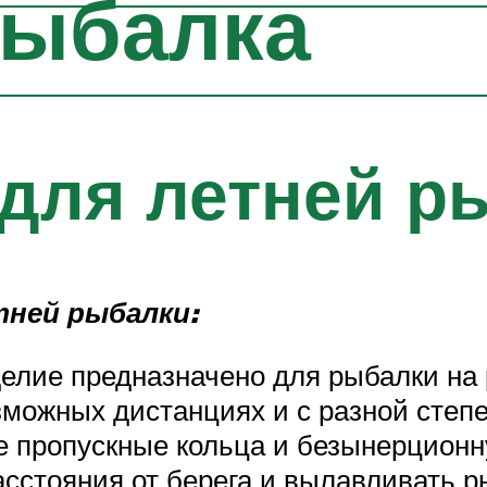
рыбалка
для летней р
тней рыбалки:
елие предназначено для рыбалки на 
зможных дистанциях и с разной степ
 пропускные кольца и безынерционну
сстояния от берега и вылавливать ры