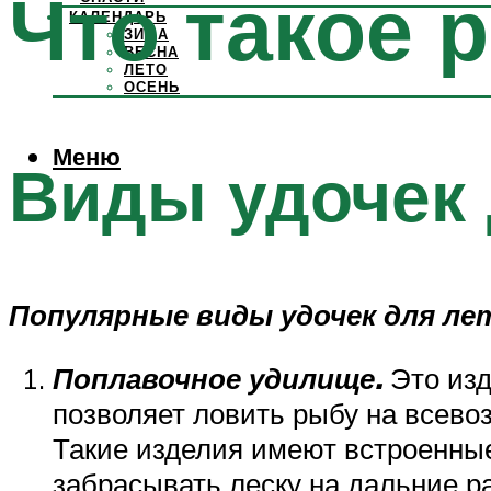
Что такое 
КАЛЕНДАРЬ
ЗИМА
ВЕСНА
ЛЕТО
ОСЕНЬ
Меню
Виды удочек 
Популярные виды удочек для ле
Поплавочное удилище.
Это изд
позволяет ловить рыбу на всево
Такие изделия имеют встроенные
забрасывать леску на дальние ра