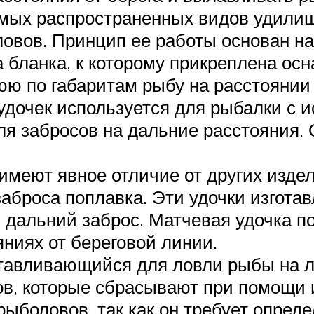
мых распространенных видов удилищ
вов. Принцип ее работы основан на
 бланка, к которому прикреплена ос
 по габаритам рыбу на расстоянии д
удочек используется для рыбалки с 
я забросов на дальние расстояния. 
меют явное отличие от других изде
аброса поплавка. Эти удочки изготав
 дальний заброс. Матчевая удочка п
ниях от береговой линии.
отавливающийся для ловли рыбы на ле
ов, которые сбрасывают при помощи 
ыболовов, так как он требует опреде