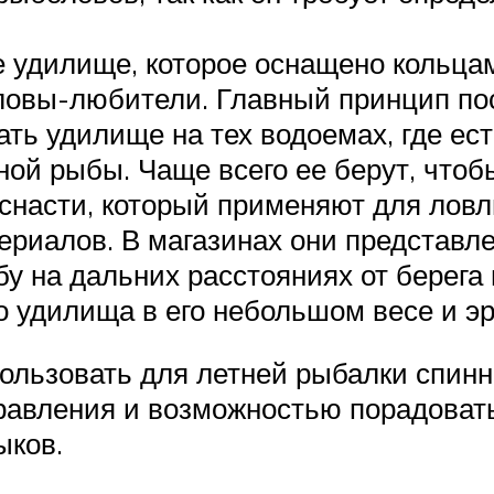
е удилище, которое оснащено кольца
ловы-любители. Главный принцип пос
ть удилище на тех водоемах, где ес
ной рыбы. Чаще всего ее берут, что
снасти, который применяют для лов
ериалов. В магазинах они представл
у на дальних расстояниях от берега
 удилища в его небольшом весе и эр
ьзовать для летней рыбалки спинни
равления и возможностью порадовать
ыков.