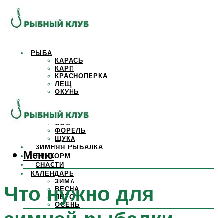
РЫБА
КАРАСЬ
КАРП
КРАСНОПЕРКА
ЛЕЩ
ОКУНЬ
ОСЕТР
ПЛОТВА
САЗАН
СОМ
ФОРЕЛЬ
ЩУКА
ЗИМНЯЯ РЫБАЛКА
Меню
ПРИКОРМ
СНАСТИ
КАЛЕНДАРЬ
ЗИМА
Что нужно для
ВЕСНА
ЛЕТО
ОСЕНЬ