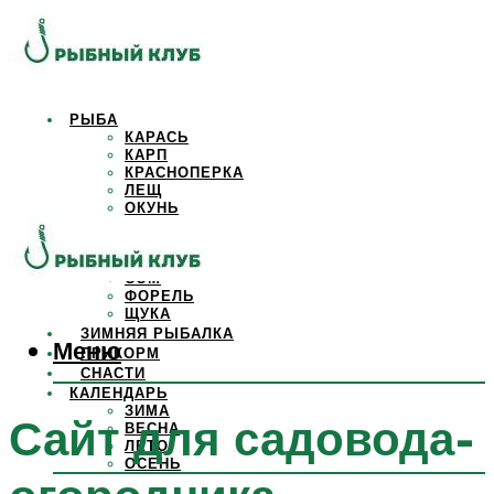
РЫБА
КАРАСЬ
КАРП
КРАСНОПЕРКА
ЛЕЩ
ОКУНЬ
ОСЕТР
ПЛОТВА
САЗАН
СОМ
ФОРЕЛЬ
ЩУКА
ЗИМНЯЯ РЫБАЛКА
Меню
ПРИКОРМ
СНАСТИ
КАЛЕНДАРЬ
ЗИМА
Сайт для садовода-
ВЕСНА
ЛЕТО
ОСЕНЬ