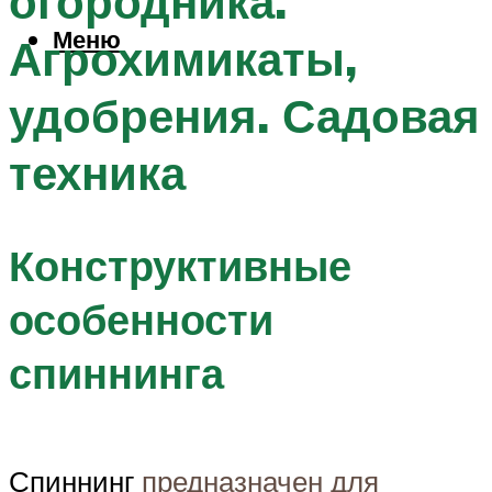
огородника.
Меню
Агрохимикаты,
удобрения. Садовая
техника
Конструктивные
особенности
спиннинга
Спиннинг
предназначен для