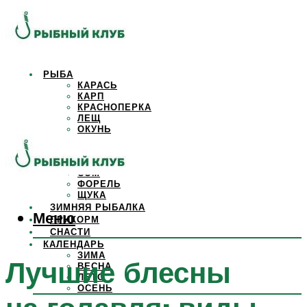
РЫБА
КАРАСЬ
КАРП
КРАСНОПЕРКА
ЛЕЩ
ОКУНЬ
ОСЕТР
ПЛОТВА
САЗАН
СОМ
ФОРЕЛЬ
ЩУКА
ЗИМНЯЯ РЫБАЛКА
Меню
ПРИКОРМ
СНАСТИ
КАЛЕНДАРЬ
ЗИМА
Лучшие блесны
ВЕСНА
ЛЕТО
ОСЕНЬ