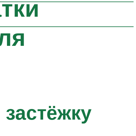
атки
ля
 застёжку