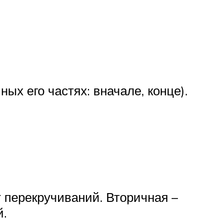
ых его частях: вначале, конце).
т перекручиваний. Вторичная –
й.