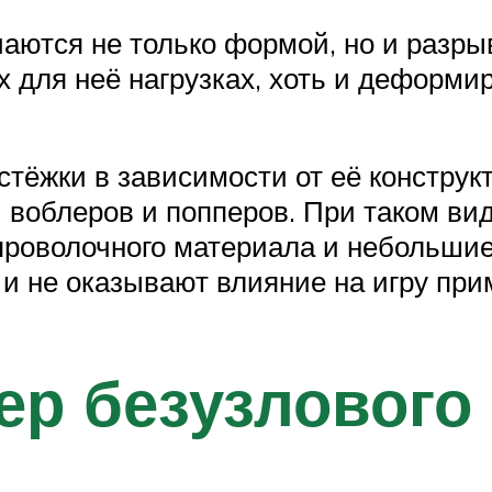
аются не только формой, но и разры
х для неё нагрузках, хоть и деформир
тёжки в зависимости от её конструк
 воблеров и попперов. При таком ви
о проволочного материала и небольшие
и не оказывают влияние на игру прим
мер безузловог