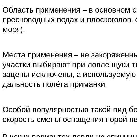
Область применения – в основном с
пресноводных водах и плоскоголов,
моря).
Места применения – не закоряженны
участки выбирают при ловле щуки т
зацепы исключены, а используемую
дальность полёта приманки.
Особой популярностью такой вид бе
скорость смены оснащения порой я
В каких вариантах ловли на спиннин