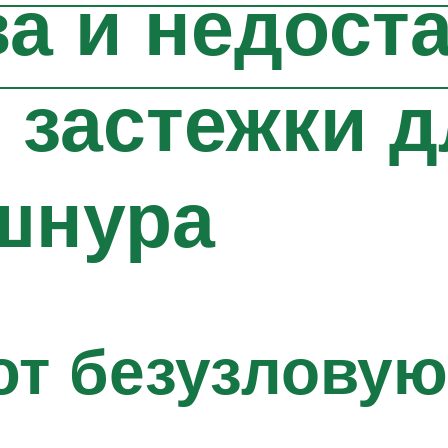
а и недост
 застежки д
шнура
т безузловую