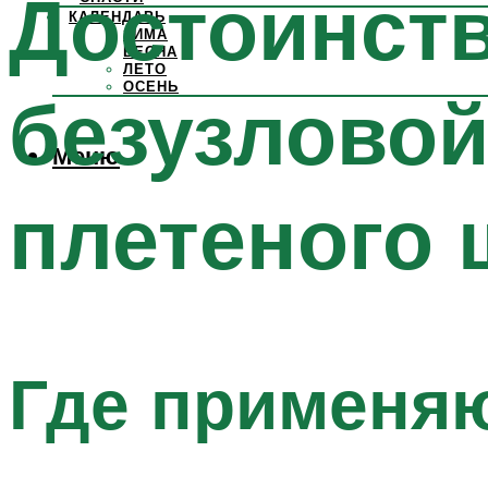
Достоинств
КАЛЕНДАРЬ
ЗИМА
ВЕСНА
ЛЕТО
ОСЕНЬ
безузловой
Меню
плетеного 
Где применяю