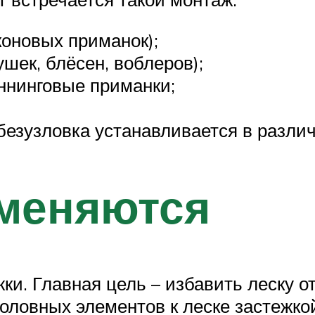
оновых приманок);
шек, блёсен, воблеров);
ннинговые приманки;
безузловка устанавливается в различн
именяются
и. Главная цель – избавить леску о
оловных элементов к леске застежко