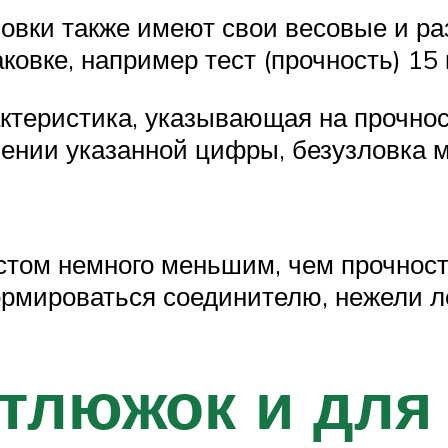
ловки также имеют свои весовые и р
вке, например тест (прочность) 15 кг,
актеристика, указывающая на прочно
шении указанной цифры, безузловка
стом немного меньшим, чем прочност
ормироваться соединителю, нежели л
ртлюжок и для 