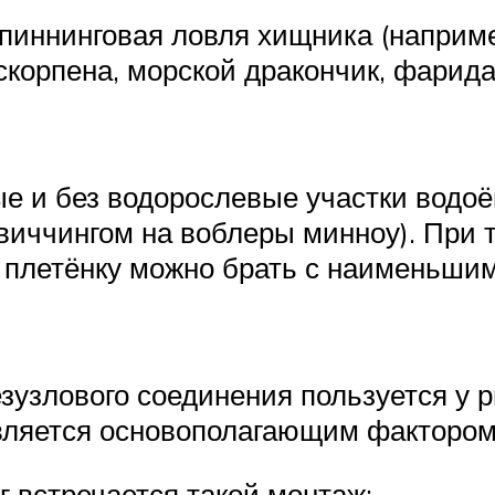
пиннинговая ловля хищника (наприме
 скорпена, морской дракончик, фарид
е и без водорослевые участки водоё
виччингом на воблеры минноу). При 
 плетёнку можно брать с наименьшим
зузлового соединения пользуется у 
вляется основополагающим факторо
г встречается такой монтаж: