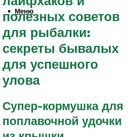
лайфхаков и
Меню
полезных советов
для рыбалки:
секреты бывалых
для успешного
улова
Супер-кормушка для
поплавочной удочки
из крышки