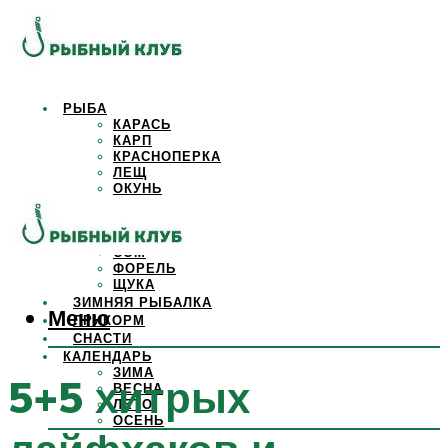
РЫБА
КАРАСЬ
КАРП
КРАСНОПЕРКА
ЛЕЩ
ОКУНЬ
ОСЕТР
ПЛОТВА
САЗАН
СОМ
ФОРЕЛЬ
ЩУКА
ЗИМНЯЯ РЫБАЛКА
Меню
ПРИКОРМ
СНАСТИ
КАЛЕНДАРЬ
ЗИМА
5+5 хитрых
ВЕСНА
ЛЕТО
ОСЕНЬ