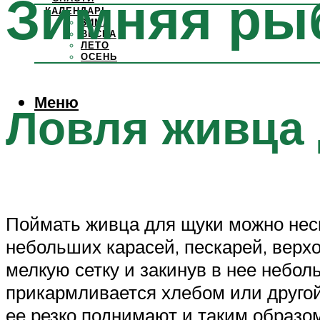
Зимняя ры
КАЛЕНДАРЬ
ЗИМА
ВЕСНА
ЛЕТО
ОСЕНЬ
Меню
Ловля живца
Поймать живца для щуки можно нес
небольших карасей, пескарей, верхо
мелкую сетку и закинув в нее небо
прикармливается хлебом или другой
ее резко поднимают и таким образо