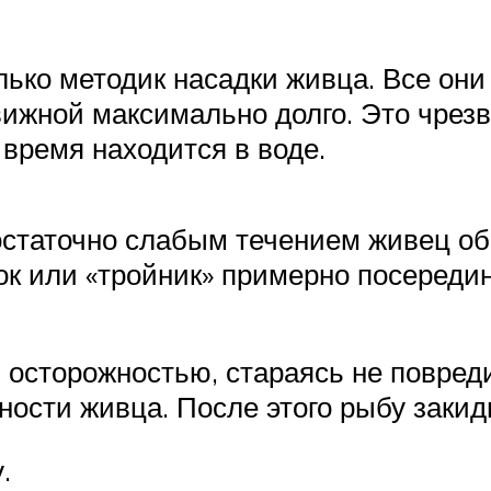
лько методик насадки живца. Все они
вижной максимально долго. Это чрез
 время находится в воде.
остаточно слабым течением живец об
к или «тройник» примерно посередин
й осторожностью, стараясь не повре
ности живца. После этого рыбу заки
.