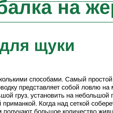
балка на ж
 для щуки
колькими способами. Самый простой
водку представляет собой ловлю на 
льшой груз, установить на небольшой
 приманкой. Когда над сеткой собере
м получают большое количество живца