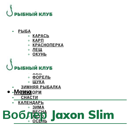
РЫБА
КАРАСЬ
КАРП
КРАСНОПЕРКА
ЛЕЩ
ОКУНЬ
ОСЕТР
ПЛОТВА
САЗАН
СОМ
ФОРЕЛЬ
ЩУКА
ЗИМНЯЯ РЫБАЛКА
Меню
ПРИКОРМ
СНАСТИ
КАЛЕНДАРЬ
ЗИМА
Воблер Jaxon Slim
ВЕСНА
ЛЕТО
ОСЕНЬ