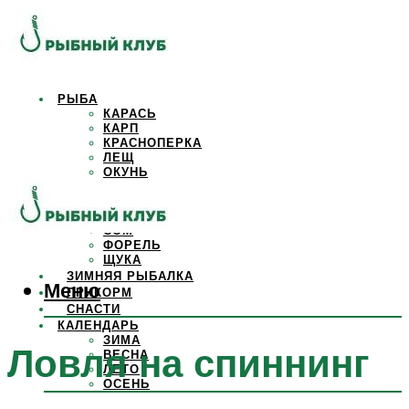
РЫБА
КАРАСЬ
КАРП
КРАСНОПЕРКА
ЛЕЩ
ОКУНЬ
ОСЕТР
ПЛОТВА
САЗАН
СОМ
ФОРЕЛЬ
ЩУКА
ЗИМНЯЯ РЫБАЛКА
Меню
ПРИКОРМ
СНАСТИ
КАЛЕНДАРЬ
ЗИМА
Ловля на спиннинг
ВЕСНА
ЛЕТО
ОСЕНЬ