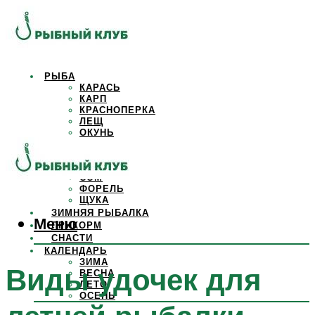
РЫБА
КАРАСЬ
КАРП
КРАСНОПЕРКА
ЛЕЩ
ОКУНЬ
ОСЕТР
ПЛОТВА
САЗАН
СОМ
ФОРЕЛЬ
ЩУКА
ЗИМНЯЯ РЫБАЛКА
Меню
ПРИКОРМ
СНАСТИ
КАЛЕНДАРЬ
ЗИМА
Виды удочек для
ВЕСНА
ЛЕТО
ОСЕНЬ