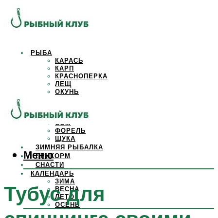
РЫБА
КАРАСЬ
КАРП
КРАСНОПЕРКА
ЛЕЩ
ОКУНЬ
ОСЕТР
ПЛОТВА
САЗАН
СОМ
ФОРЕЛЬ
ЩУКА
ЗИМНЯЯ РЫБАЛКА
Меню
ПРИКОРМ
СНАСТИ
КАЛЕНДАРЬ
ЗИМА
Тубус для
ВЕСНА
ЛЕТО
ОСЕНЬ